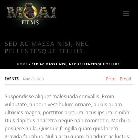
SED AC MASSA NISI, NEC
PELLENTESQUE TELLUS.
HOME
/
SED AC MASSA NISI, NEC PELLENTESQUE TELLUS.
Print
Email
EVENTS
May 25, 2013
Suspendisse aliquet malesuada convallis. Proin
vulputate, nunc in vestibulum ornare, purus quam
ultricies magna, porttitor pretium lacus ipsum in nibh.
Duis dapibus pharetra neque non commodo. Morbi id
posuere nulla. Quisque fringilla quam quis lorem
gravida faucibus. Nulla arcu quam, tincidunt ac luctus