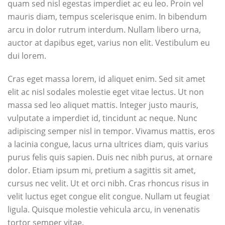
quam sed nisl egestas imperdiet ac eu leo. Proin vel
mauris diam, tempus scelerisque enim. In bibendum
arcu in dolor rutrum interdum. Nullam libero urna,
auctor at dapibus eget, varius non elit. Vestibulum eu
dui lorem.
Cras eget massa lorem, id aliquet enim. Sed sit amet
elit ac nisl sodales molestie eget vitae lectus. Ut non
massa sed leo aliquet mattis. Integer justo mauris,
vulputate a imperdiet id, tincidunt ac neque. Nunc
adipiscing semper nisl in tempor. Vivamus mattis, eros
a lacinia congue, lacus urna ultrices diam, quis varius
purus felis quis sapien. Duis nec nibh purus, at ornare
dolor. Etiam ipsum mi, pretium a sagittis sit amet,
cursus nec velit. Ut et orci nibh. Cras rhoncus risus in
velit luctus eget congue elit congue. Nullam ut feugiat
ligula. Quisque molestie vehicula arcu, in venenatis
tortor semper vitae.