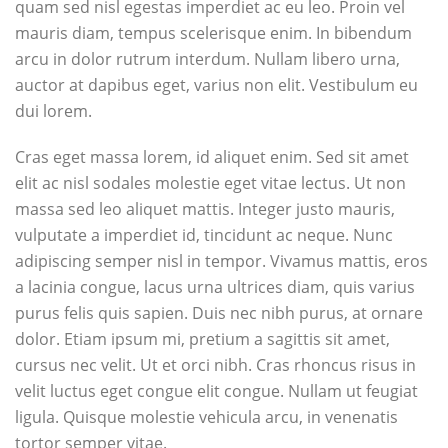
quam sed nisl egestas imperdiet ac eu leo. Proin vel
mauris diam, tempus scelerisque enim. In bibendum
arcu in dolor rutrum interdum. Nullam libero urna,
auctor at dapibus eget, varius non elit. Vestibulum eu
dui lorem.
Cras eget massa lorem, id aliquet enim. Sed sit amet
elit ac nisl sodales molestie eget vitae lectus. Ut non
massa sed leo aliquet mattis. Integer justo mauris,
vulputate a imperdiet id, tincidunt ac neque. Nunc
adipiscing semper nisl in tempor. Vivamus mattis, eros
a lacinia congue, lacus urna ultrices diam, quis varius
purus felis quis sapien. Duis nec nibh purus, at ornare
dolor. Etiam ipsum mi, pretium a sagittis sit amet,
cursus nec velit. Ut et orci nibh. Cras rhoncus risus in
velit luctus eget congue elit congue. Nullam ut feugiat
ligula. Quisque molestie vehicula arcu, in venenatis
tortor semper vitae.