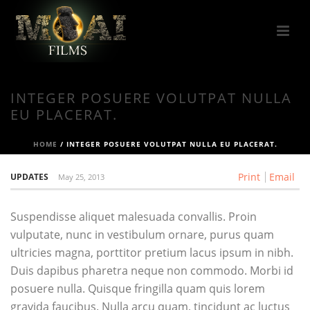
INTEGER POSUERE VOLUTPAT NULLA
EU PLACERAT.
HOME
/
INTEGER POSUERE VOLUTPAT NULLA EU PLACERAT.
Print
Email
UPDATES
May 25, 2013
Suspendisse aliquet malesuada convallis. Proin
vulputate, nunc in vestibulum ornare, purus quam
ultricies magna, porttitor pretium lacus ipsum in nibh.
Duis dapibus pharetra neque non commodo. Morbi id
posuere nulla. Quisque fringilla quam quis lorem
gravida faucibus. Nulla arcu quam, tincidunt ac luctus